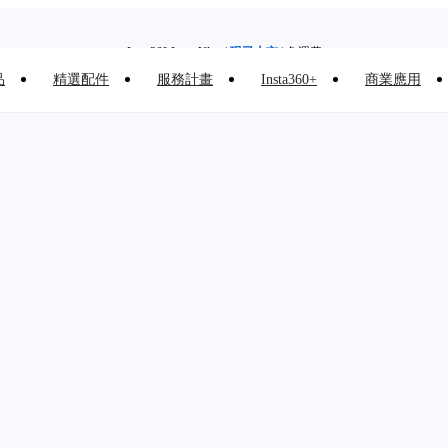
Insta360 Luna Ultra |
現已上市
| 免運費
品
精選配件
服務計畫
Insta360+
商業應用
舊機換新機，享現金回饋或優惠券
|
了解更多
Insta360 Luna Ultra 香港限定人氣套裝 |
現已上市
|免運費